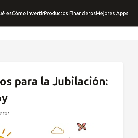
ué es
Cómo Invertir
Productos Financieros
Mejores Apps
s para la Jubilación:
oy
ieros